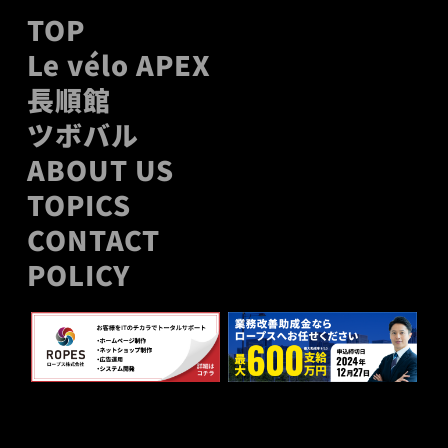
TOP
Le vélo APEX
長順館
ツボバル
ABOUT US
TOPICS
CONTACT
POLICY