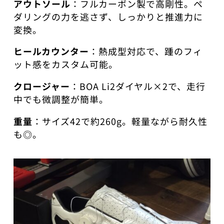
アウトソール
：フルカーボン製で高剛性。ペ
ダリングの力を逃さず、しっかりと推進力に
変換。
ヒールカウンター
：熱成型対応で、踵のフィ
ット感をカスタム可能。
クロージャー
：BOA Li2ダイヤル×2で、走行
中でも微調整が簡単。
重量
：サイズ42で約260g。軽量ながら耐久性
も◎。