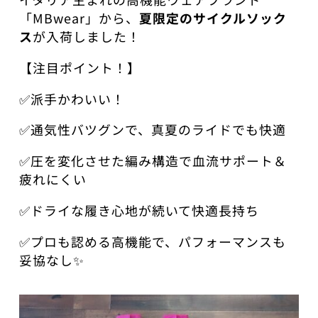
「MBwear」から、
夏限定のサイクルソック
ス
が入荷しました！
【注目ポイント！】
✅️派手かわいい！
✅️通気性バツグンで、真夏のライドでも快適
✅️圧を変化させた編み構造で血流サポート＆
疲れにくい
✅️ドライな履き心地が続いて快適長持ち
✅️プロも認める高機能で、パフォーマンスも
妥協なし✨️