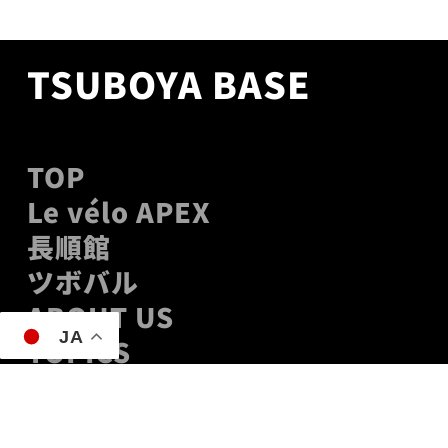
TSUBOYA BASE
TOP
Le vélo APEX
長順館
ツボバル
ABOUT US
JA
TOPICS
CONTACT
POLICY