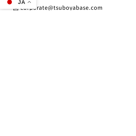
JA
corporate@tsuboyabase.com
（Wiseアプリで「Send → To email」から送
金可能）
銀行振込（日本国内）
■ 沖縄銀行（0188）本店営業部
普通 2668927
名義：ツボヤベース（カ）
■ 琉球銀行（0187）本店営業部
普通 1341127
名義：ツボヤベース（カ）
皆さまのお力で、長順館はここまで形になり