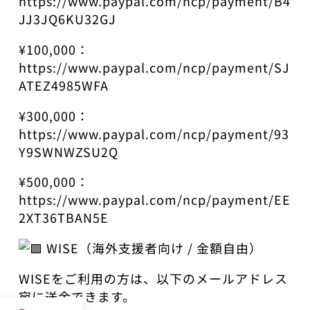
https://www.paypal.com/ncp/payment/B4
JJ3JQ6KU32GJ
¥100,000：
https://www.paypal.com/ncp/payment/SJ
ATEZ4985WFA
¥300,000：
https://www.paypal.com/ncp/payment/93
Y9SWNWZSU2Q
¥500,000：
https://www.paypal.com/ncp/payment/EE
2XT36TBAN5E
WISE（海外支援者向け / 金額自由）
WISEをご利用の方は、以下のメールアドレス
宛に送金できます。